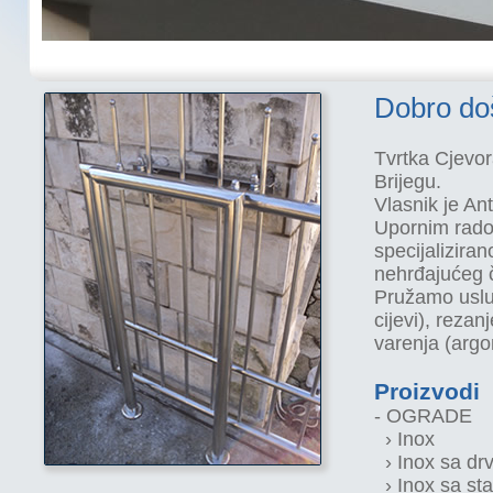
Dobro do
Tvrtka Cjevor
Brijegu.
Vlasnik je An
Upornim radom
specijalizira
nehrđajućeg če
Pružamo uslug
cijevi), rezanj
varenja (argo
Proizvodi
- OGRADE
› Inox
› Inox sa dr
› Inox sa st